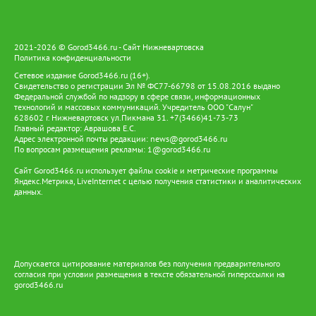
2021-2026 © Gorod3466.ru - Сайт Нижневартовска
Политика конфиденциальности
Сетевое издание Gorod3466.ru (16+).
Свидетельство о регистрации Эл № ФС77-66798 от 15.08.2016 выдано
Федеральной службой по надзору в сфере связи, информационных
технологий и массовых коммуникаций. Учредитель ООО "Салун"
628602 г. Нижневартовск ул.Пикмана 31. +7(3466)41-73-73
Главный редактор: Аврашова Е.С.
Адрес электронной почты редакции:
news@gorod3466.ru
По вопросам размещения рекламы:
1@gorod3466.ru
Сайт Gorod3466.ru использует файлы cookie и метрические программы
Яндекс.Метрика, LiveInternet с целью получения статистики и аналитических
данных.
Допускается цитирование материалов без получения предварительного
согласия при условии размещения в тексте обязательной гиперссылки на
gorod3466.ru