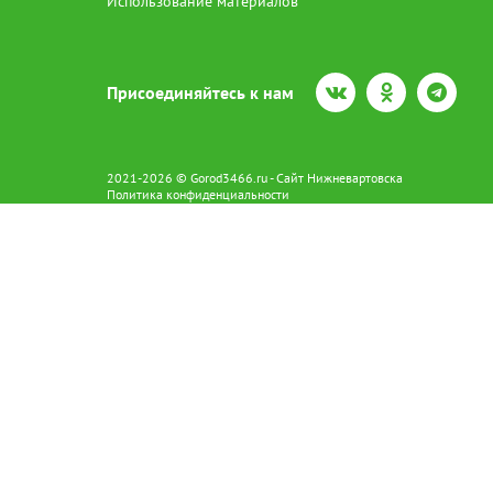
Использование материалов
Присоединяйтесь к нам
2021-2026 © Gorod3466.ru - Сайт Нижневартовска
Политика конфиденциальности
Сетевое издание Gorod3466.ru (16+).
Свидетельство о регистрации Эл № ФС77-66798 от 15.08.2016 вы
628602 г. Нижневартовск ул.Пикмана 31. +7(3466)41-73-73
Главный редактор: Аврашова Е.С.
Адрес электронной почты редакции:
news@gorod3466.ru
По вопросам размещения рекламы:
1@gorod3466.ru
Сайт Gorod3466.ru использует файлы cookie и метрические програ
Допускается цитирование материалов без получения предваритель
Продолжая использовать сайт gor