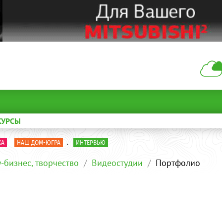
КУРСЫ
КА
НАШ ДОМ-ЮГРА
.
ИНТЕРВЬЮ
-бизнес, творчество
Видеостудии
Портфолио