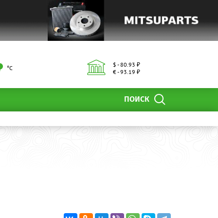
$ - 80.93 ₽
°С
€ - 93.19 ₽
ПОИСК