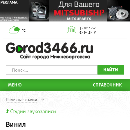
$ - 82.17 ₽
°С
€ - 94.84 ₽
НАЙТИ
МЕНЮ
СПРАВОЧНИК
Полезные ссылки
Студии звукозаписи
Винил