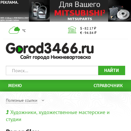
$ - 82.17 ₽
°С
€ - 94.84 ₽
НАЙТИ
МЕНЮ
СПРАВОЧНИК
Полезные ссылки
Художники, художественные мастерские и
студии