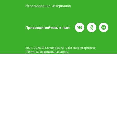
Использование материалов
Присоединяйтесь к нам
2021-2026 © Gorod3466.ru - Сайт Нижневартовска
Политика конфиденциальности
Сетевое издание Gorod3466.ru (16+).
Свидетельство о регистрации Эл № ФС77-66798 от 15.08.2016 вы
628602 г. Нижневартовск ул.Пикмана 31. +7(3466)41-73-73
Главный редактор: Аврашова Е.С.
Адрес электронной почты редакции:
news@gorod3466.ru
По вопросам размещения рекламы:
1@gorod3466.ru
Сайт Gorod3466.ru использует файлы cookie и метрические програ
Допускается цитирование материалов без получения предваритель