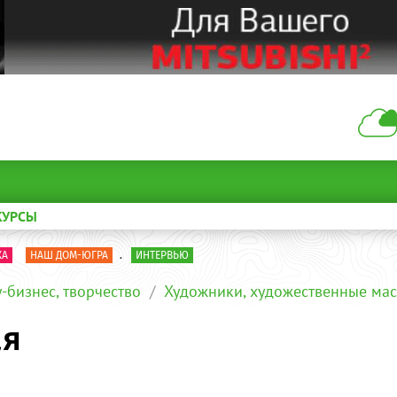
КУРСЫ
КА
НАШ ДОМ-ЮГРА
.
ИНТЕРВЬЮ
-бизнес, творчество
Художники, художественные мас
ая