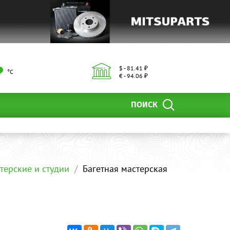
$ - 81.41 ₽
°С
€ - 94.06 ₽
ПОИСК
терские и студии
Багетная мастерская