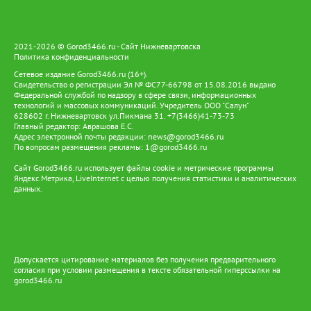
2021-2026 © Gorod3466.ru - Сайт Нижневартовска
Политика конфиденциальности
Сетевое издание Gorod3466.ru (16+).
Свидетельство о регистрации Эл № ФС77-66798 от 15.08.2016 выдано
Федеральной службой по надзору в сфере связи, информационных
технологий и массовых коммуникаций. Учредитель ООО "Салун"
628602 г. Нижневартовск ул.Пикмана 31. +7(3466)41-73-73
Главный редактор: Аврашова Е.С.
Адрес электронной почты редакции:
news@gorod3466.ru
По вопросам размещения рекламы:
1@gorod3466.ru
Сайт Gorod3466.ru использует файлы cookie и метрические программы
Яндекс.Метрика, LiveInternet с целью получения статистики и аналитических
данных.
Допускается цитирование материалов без получения предварительного
согласия при условии размещения в тексте обязательной гиперссылки на
gorod3466.ru