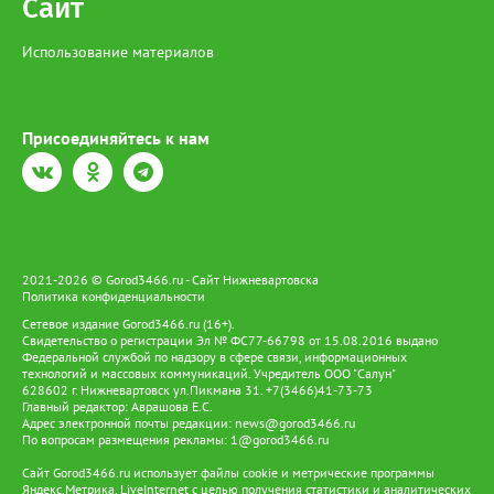
Сайт
Использование материалов
Присоединяйтесь к нам
2021-2026 © Gorod3466.ru - Сайт Нижневартовска
Политика конфиденциальности
Сетевое издание Gorod3466.ru (16+).
Свидетельство о регистрации Эл № ФС77-66798 от 15.08.2016 выдано
Федеральной службой по надзору в сфере связи, информационных
технологий и массовых коммуникаций. Учредитель ООО "Салун"
628602 г. Нижневартовск ул.Пикмана 31. +7(3466)41-73-73
Главный редактор: Аврашова Е.С.
Адрес электронной почты редакции:
news@gorod3466.ru
По вопросам размещения рекламы:
1@gorod3466.ru
Сайт Gorod3466.ru использует файлы cookie и метрические программы
Яндекс.Метрика, LiveInternet с целью получения статистики и аналитических