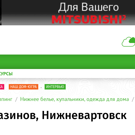
КУРСЫ
КА
НАШ ДОМ-ЮГРА
.
ИНТЕРВЬЮ
пинг
Нижнее белье, купальники, одежда для дома
азинов, Нижневартовск