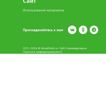
Сайт
Использование материалов
Присоединяйтесь к нам
2021-2026 © Gorod3466.ru - Сайт Нижневартовска
Политика конфиденциальности
Сетевое издание Gorod3466.ru (16+).
Свидетельство о регистрации Эл № ФС77-66798 от 15.08.2016 вы
628602 г. Нижневартовск ул.Пикмана 31. +7(3466)41-73-73
Главный редактор: Аврашова Е.С.
Адрес электронной почты редакции:
news@gorod3466.ru
По вопросам размещения рекламы:
1@gorod3466.ru
Сайт Gorod3466.ru использует файлы cookie и метрические програ
Допускается цитирование материалов без получения предваритель