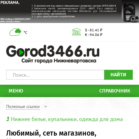
$ - 81.41 ₽
°С
€ - 94.06 ₽
НАЙТИ
МЕНЮ
СПРАВОЧНИК
Полезные ссылки
Нижнее белье, купальники, одежда для дома
Любимый, сеть магазинов,