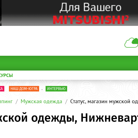
КУРСЫ
КА
НАШ ДОМ-ЮГРА
.
ИНТЕРВЬЮ
пинг
Мужская одежда
Статус, магазин мужской о
ужской одежды, Нижневар