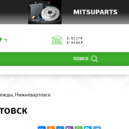
$ - 82.17 ₽
°С
€ - 94.84 ₽
ПОИСК
дежды, Нижневартовск
товск