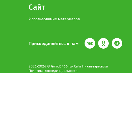
Сайт
Использование материалов
Присоединяйтесь к нам
2021-2026 © Gorod3466.ru - Сайт Нижневартовска
Политика конфиденциальности
Сетевое издание Gorod3466.ru (16+).
Свидетельство о регистрации Эл № ФС77-66798 от 15.08.2016 вы
628602 г. Нижневартовск ул.Пикмана 31. +7(3466)41-73-73
Главный редактор: Аврашова Е.С.
Адрес электронной почты редакции:
news@gorod3466.ru
По вопросам размещения рекламы:
1@gorod3466.ru
Сайт Gorod3466.ru использует файлы cookie и метрические програ
Допускается цитирование материалов без получения предваритель