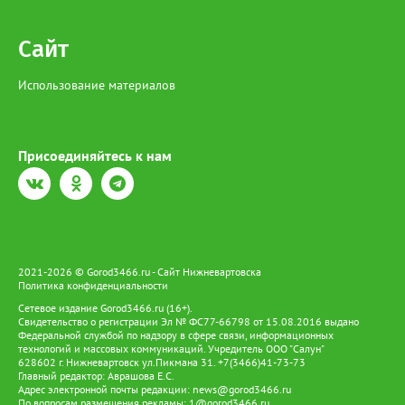
Сайт
Использование материалов
Присоединяйтесь к нам
2021-2026 © Gorod3466.ru - Сайт Нижневартовска
Политика конфиденциальности
Сетевое издание Gorod3466.ru (16+).
Свидетельство о регистрации Эл № ФС77-66798 от 15.08.2016 выдано
Федеральной службой по надзору в сфере связи, информационных
технологий и массовых коммуникаций. Учредитель ООО "Салун"
628602 г. Нижневартовск ул.Пикмана 31. +7(3466)41-73-73
Главный редактор: Аврашова Е.С.
Адрес электронной почты редакции:
news@gorod3466.ru
По вопросам размещения рекламы:
1@gorod3466.ru