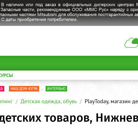
КУРСЫ
КА
НАШ ДОМ-ЮГРА
.
ИНТЕРВЬЮ
пинг
Детская одежда, обувь
PlayToday, магазин д
 детских товаров, Нижне