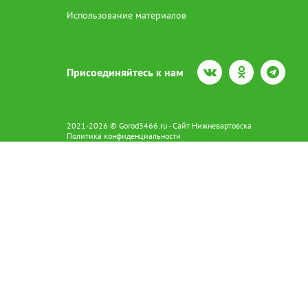
Использование материалов
Присоединяйтесь к нам
2021-2026 © Gorod3466.ru - Сайт Нижневартовска
Политика конфиденциальности
Сетевое издание Gorod3466.ru (16+).
Свидетельство о регистрации Эл № ФС77-66798 от 15.08.2016 вы
628602 г. Нижневартовск ул.Пикмана 31. +7(3466)41-73-73
Главный редактор: Аврашова Е.С.
Адрес электронной почты редакции:
news@gorod3466.ru
По вопросам размещения рекламы:
1@gorod3466.ru
Сайт Gorod3466.ru использует файлы cookie и метрические програ
Допускается цитирование материалов без получения предваритель