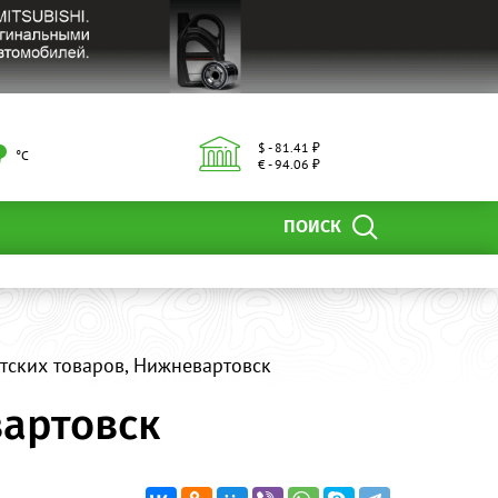
$ - 81.41 ₽
°С
€ - 94.06 ₽
ПОИСК
етских товаров, Нижневартовск
вартовск