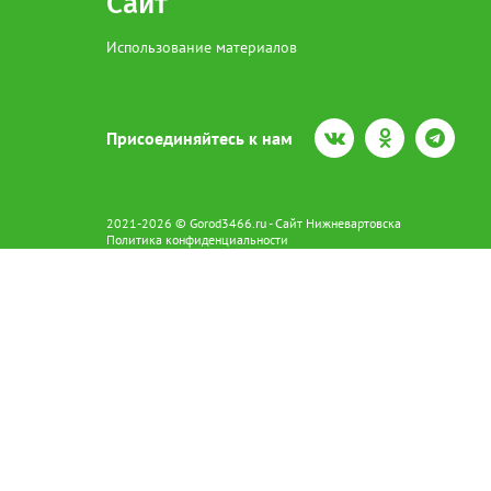
Сайт
Использование материалов
Присоединяйтесь к нам
2021-2026 © Gorod3466.ru - Сайт Нижневартовска
Политика конфиденциальности
Сетевое издание Gorod3466.ru (16+).
Свидетельство о регистрации Эл № ФС77-66798 от 15.08.2016 вы
628602 г. Нижневартовск ул.Пикмана 31. +7(3466)41-73-73
Главный редактор: Аврашова Е.С.
Адрес электронной почты редакции:
news@gorod3466.ru
По вопросам размещения рекламы:
1@gorod3466.ru
Сайт Gorod3466.ru использует файлы cookie и метрические програ
Допускается цитирование материалов без получения предваритель