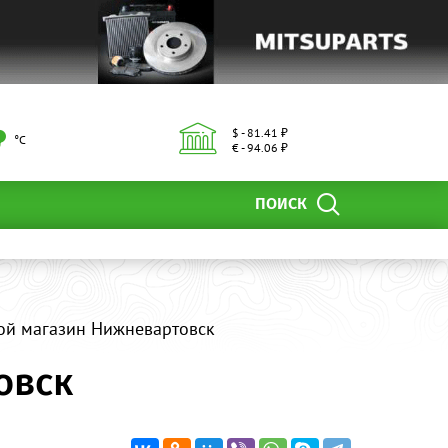
$ - 81.41 ₽
°С
€ - 94.06 ₽
ПОИСК
вной магазин Нижневартовск
овск