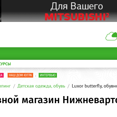
КУРСЫ
КА
НАШ ДОМ-ЮГРА
.
ИНТЕРВЬЮ
пинг
Детская одежда, обувь
Luxor butterfly, обу
бувной магазин Нижневарт