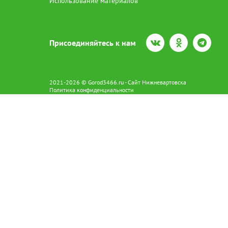
Использование материалов
Присоединяйтесь к нам
2021-2026 © Gorod3466.ru - Сайт Нижневартовска
Политика конфиденциальности
Сетевое издание Gorod3466.ru (16+).
Свидетельство о регистрации Эл № ФС77-66798 от 15.08.2016 вы
628602 г. Нижневартовск ул.Пикмана 31. +7(3466)41-73-73
Главный редактор: Аврашова Е.С.
Адрес электронной почты редакции:
news@gorod3466.ru
По вопросам размещения рекламы:
1@gorod3466.ru
Сайт Gorod3466.ru использует файлы cookie и метрические програ
Допускается цитирование материалов без получения предваритель
Продолжая использовать сайт gor