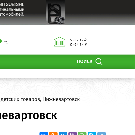
$ - 82.17 ₽
°С
€ - 94.84 ₽
ПОИСК
 детских товаров, Нижневартовск
невартовск