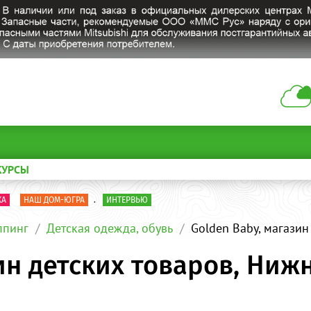
КУРСЫ
КА
НАШ ДОМ-ЮГРА
.
ИНТЕРВЬЮ
пинг
Детская одежда, обувь
Golden Baby, магазин
ин детских товаров, Ниж