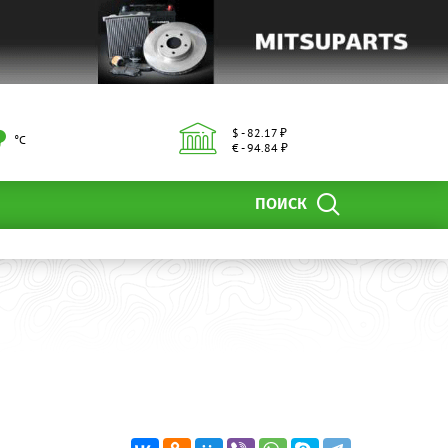
$ - 82.17 ₽
°С
€ - 94.84 ₽
ПОИСК