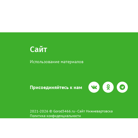
Сайт
Использование материалов
Присоединяйтесь к нам
2021-2026 © Gorod3466.ru - Сайт Нижневартовска
Политика конфиденциальности
Сетевое издание Gorod3466.ru (16+).
Свидетельство о регистрации Эл № ФС77-66798 от 15.08.2016 вы
628602 г. Нижневартовск ул.Пикмана 31. +7(3466)41-73-73
Главный редактор: Аврашова Е.С.