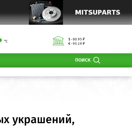
$ - 80.93 ₽
°С
€ - 93.19 ₽
ПОИСК
ых украшений,