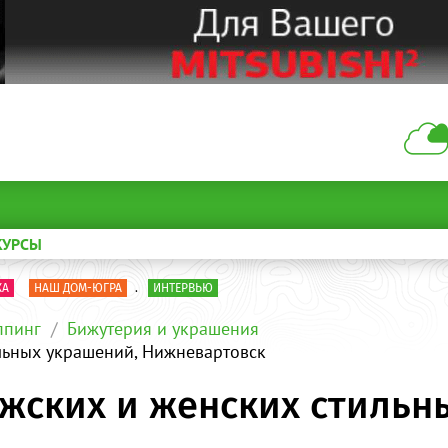
КУРСЫ
КА
НАШ ДОМ-ЮГРА
.
ИНТЕРВЬЮ
пинг
Бижутерия и украшения
ильных украшений, Нижневартовск
ужских и женских стильн