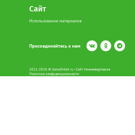
Сайт
Использование материалов
Присоединяйтесь к нам
2021-2026 © Gorod3466.ru - Сайт Нижневартовска
Политика конфиденциальности
Сетевое издание Gorod3466.ru (16+).
Свидетельство о регистрации Эл № ФС77-66798 от 15.08.2016 вы
628602 г. Нижневартовск ул.Пикмана 31. +7(3466)41-73-73
Главный редактор: Аврашова Е.С.
Адрес электронной почты редакции:
news@gorod3466.ru
По вопросам размещения рекламы:
1@gorod3466.ru
Сайт Gorod3466.ru использует файлы cookie и метрические програ
Допускается цитирование материалов без получения предваритель