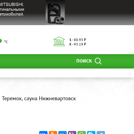
$ - 80.93 ₽
°С
€ - 93.19 ₽
ПОИСК
Теремок, сауна Нижневартовск