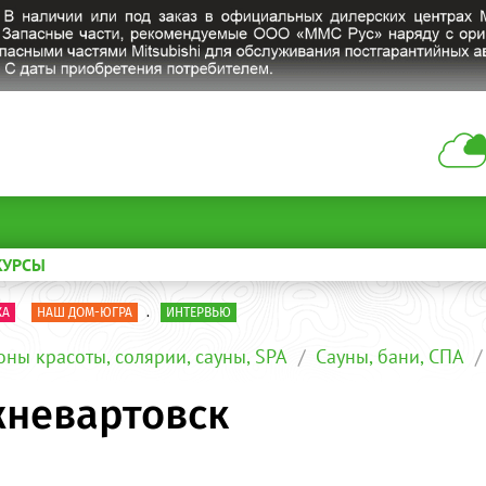
КУРСЫ
КА
НАШ ДОМ-ЮГРА
.
ИНТЕРВЬЮ
оны красоты, солярии, сауны, SPA
Сауны, бани, СПА
жневартовск