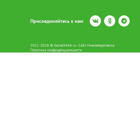
Присоединяйтесь к нам
2021-2026 © Gorod3466.ru - Сайт Нижневартовска
Политика конфиденциальности
Сетевое издание Gorod3466.ru (16+).
Свидетельство о регистрации Эл № ФС77-66798 от 15.08.2016 вы
628602 г. Нижневартовск ул.Пикмана 31. +7(3466)41-73-73
Главный редактор: Аврашова Е.С.
Адрес электронной почты редакции:
news@gorod3466.ru
По вопросам размещения рекламы:
1@gorod3466.ru
Сайт Gorod3466.ru использует файлы cookie и метрические програ
Допускается цитирование материалов без получения предваритель
Продолжая использовать сайт gor