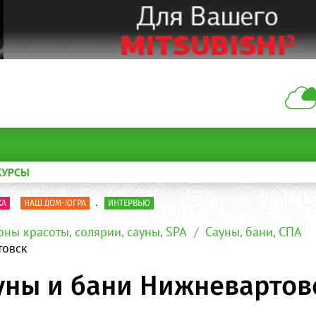
КУРСЫ
КА
НАШ ДОМ-ЮГРА
.
ИНТЕРВЬЮ
оны красоты, солярии, сауны, SPA
Сауны, бани, СПА
товск
уны и бани Нижневартов