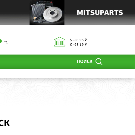
$ - 80.93 ₽
°С
€ - 93.19 ₽
ПОИСК
ск