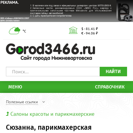
$ - 81.41 ₽
°С
€ - 94.06 ₽
НАЙТИ
МЕНЮ
СПРАВОЧНИК
Полезные ссылки
Салоны красоты и парикмахерские
Сюзанна, парикмахерская