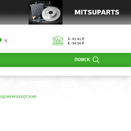
$ - 81.41 ₽
°С
€ - 94.06 ₽
ПОИСК
парикмахерские