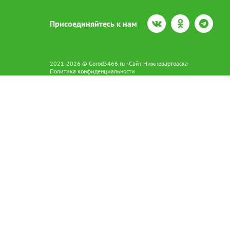
Присоединяйтесь к нам
2021-2026 © Gorod3466.ru - Сайт Нижневартовска
Политика конфиденциальности
Сетевое издание Gorod3466.ru (16+).
Свидетельство о регистрации Эл № ФС77-66798 от 15.08.2016 вы
628602 г. Нижневартовск ул.Пикмана 31. +7(3466)41-73-73
Главный редактор: Аврашова Е.С.
Адрес электронной почты редакции:
news@gorod3466.ru
По вопросам размещения рекламы:
1@gorod3466.ru
Сайт Gorod3466.ru использует файлы cookie и метрические програ
Допускается цитирование материалов без получения предваритель
Продолжая использовать сайт gor
cookie
x