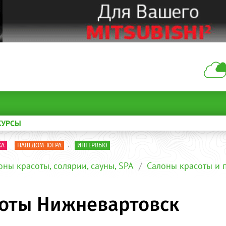
КУРСЫ
КА
НАШ ДОМ-ЮГРА
.
ИНТЕРВЬЮ
оны красоты, солярии, сауны, SPA
Салоны красоты и 
асоты Нижневартовск