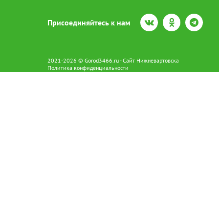
Присоединяйтесь к нам
2021-2026 © Gorod3466.ru - Сайт Нижневартовска
Политика конфиденциальности
Сетевое издание Gorod3466.ru (16+).
Свидетельство о регистрации Эл № ФС77-66798 от 15.08.2016 вы
628602 г. Нижневартовск ул.Пикмана 31. +7(3466)41-73-73
Главный редактор: Аврашова Е.С.
Адрес электронной почты редакции:
news@gorod3466.ru
По вопросам размещения рекламы:
1@gorod3466.ru
Сайт Gorod3466.ru использует файлы cookie и метрические програ
Допускается цитирование материалов без получения предваритель
Продолжая использовать сайт gor
cookie
x