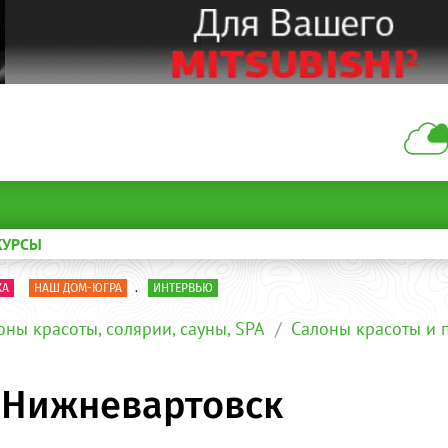
КУРСЫ
КА
НАШ ДОМ-ЮГРА
.
ИНТЕРВЬЮ
оны красоты, солярии, сауны, SPA
Салоны красоты и 
ы Нижневартовск