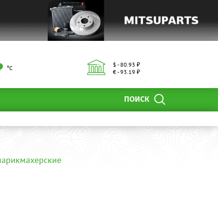
$ - 80.93 ₽
°С
€ - 93.19 ₽
ПОИСК
парикмахерские