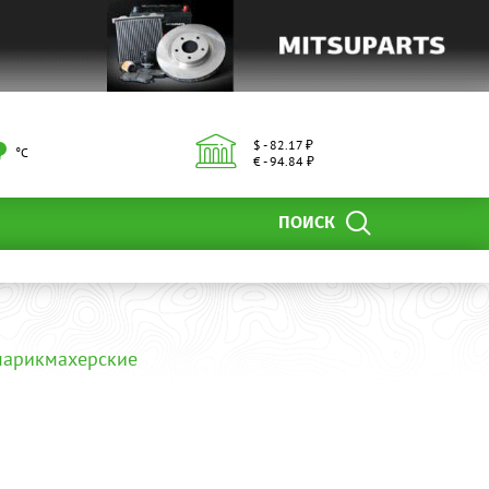
$ - 82.17 ₽
°С
€ - 94.84 ₽
ПОИСК
парикмахерские