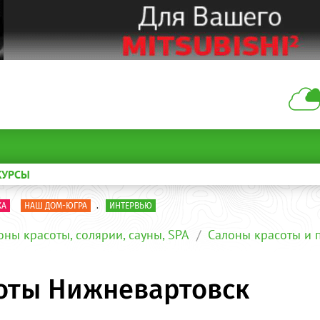
КУРСЫ
КА
НАШ ДОМ-ЮГРА
.
ИНТЕРВЬЮ
оны красоты, солярии, сауны, SPA
Салоны красоты и 
соты Нижневартовск