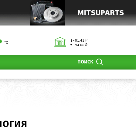
$ - 81.41 ₽
°С
€ - 94.06 ₽
ПОИСК
логия