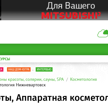
КУРСЫ
КА
НАШ ДОМ-ЮГРА
.
ИНТЕРВЬЮ
оны красоты, солярии, сауны, SPA
Косметология
етология Нижневартовск
оты, Аппаратная космето