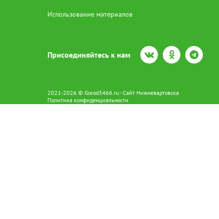
Использование материалов
Присоединяйтесь к нам
2021-2026 © Gorod3466.ru - Сайт Нижневартовска
Политика конфиденциальности
Сетевое издание Gorod3466.ru (16+).
Свидетельство о регистрации Эл № ФС77-66798 от 15.08.2016 вы
628602 г. Нижневартовск ул.Пикмана 31. +7(3466)41-73-73
Главный редактор: Аврашова Е.С.
Адрес электронной почты редакции:
news@gorod3466.ru
По вопросам размещения рекламы:
1@gorod3466.ru
Сайт Gorod3466.ru использует файлы cookie и метрические програ
Допускается цитирование материалов без получения предваритель