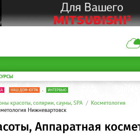
КУРСЫ
КА
НАШ ДОМ-ЮГРА
.
ИНТЕРВЬЮ
оны красоты, солярии, сауны, SPA
Косметология
сметология Нижневартовск
асоты, Аппаратная косме