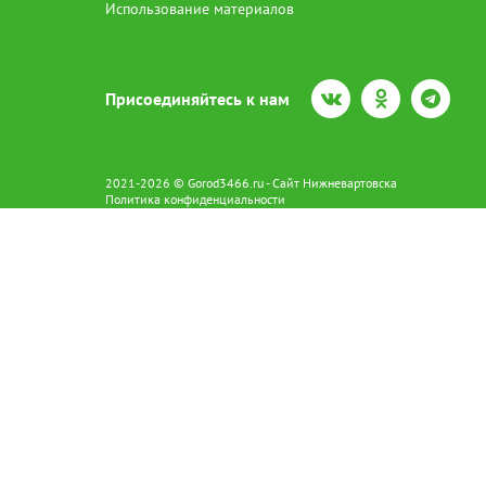
Использование материалов
Присоединяйтесь к нам
2021-2026 © Gorod3466.ru - Сайт Нижневартовска
Политика конфиденциальности
Сетевое издание Gorod3466.ru (16+).
Свидетельство о регистрации Эл № ФС77-66798 от 15.08.2016 вы
628602 г. Нижневартовск ул.Пикмана 31. +7(3466)41-73-73
Главный редактор: Аврашова Е.С.
Адрес электронной почты редакции:
news@gorod3466.ru
По вопросам размещения рекламы:
1@gorod3466.ru
Сайт Gorod3466.ru использует файлы cookie и метрические програ
Допускается цитирование материалов без получения предваритель
Продолжая использовать сайт gor