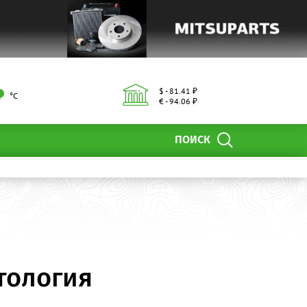
$ - 81.41 ₽
°С
€ - 94.06 ₽
ПОИСК
тология