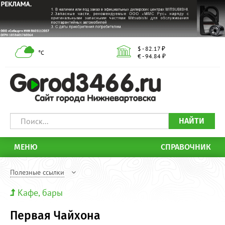
$ - 82.17 ₽
°С
€ - 94.84 ₽
НАЙТИ
МЕНЮ
СПРАВОЧНИК
Полезные ссылки
Кафе, бары
Первая Чайхона