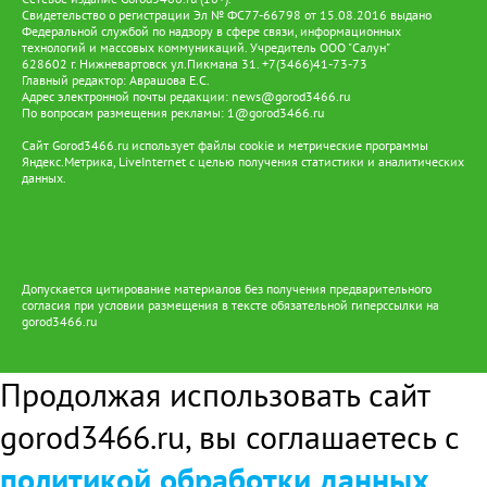
Свидетельство о регистрации Эл № ФС77-66798 от 15.08.2016 выдано
Федеральной службой по надзору в сфере связи, информационных
технологий и массовых коммуникаций. Учредитель ООО "Салун"
628602 г. Нижневартовск ул.Пикмана 31. +7(3466)41-73-73
Главный редактор: Аврашова Е.С.
Адрес электронной почты редакции:
news@gorod3466.ru
По вопросам размещения рекламы:
1@gorod3466.ru
Сайт Gorod3466.ru использует файлы cookie и метрические программы
Яндекс.Метрика, LiveInternet с целью получения статистики и аналитических
данных.
Допускается цитирование материалов без получения предварительного
согласия при условии размещения в тексте обязательной гиперссылки на
gorod3466.ru
Продолжая использовать сайт
gorod3466.ru, вы соглашаетесь с
политикой обработки данных