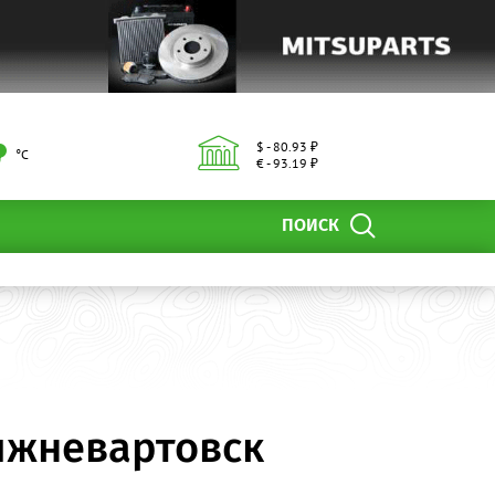
$ - 80.93 ₽
°С
€ - 93.19 ₽
ПОИСК
ижневартовск