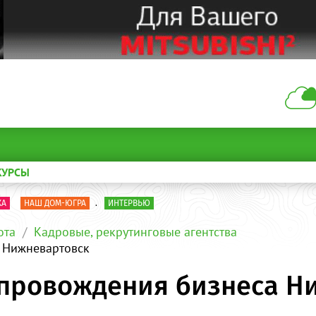
КУРСЫ
КА
НАШ ДОМ-ЮГРА
.
ИНТЕРВЬЮ
ота
Кадровые, рекрутинговые агентства
а Нижневартовск
сопровождения бизнеса Н