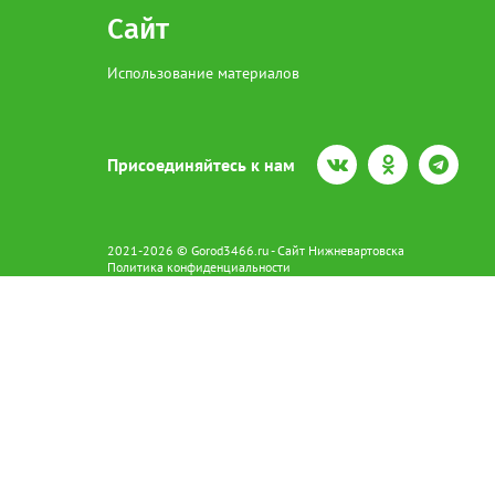
Сайт
Использование материалов
Присоединяйтесь к нам
2021-2026 © Gorod3466.ru - Сайт Нижневартовска
Политика конфиденциальности
Сетевое издание Gorod3466.ru (16+).
Свидетельство о регистрации Эл № ФС77-66798 от 15.08.2016 вы
628602 г. Нижневартовск ул.Пикмана 31. +7(3466)41-73-73
Главный редактор: Аврашова Е.С.
Адрес электронной почты редакции:
news@gorod3466.ru
По вопросам размещения рекламы:
1@gorod3466.ru
Сайт Gorod3466.ru использует файлы cookie и метрические програ
Допускается цитирование материалов без получения предваритель