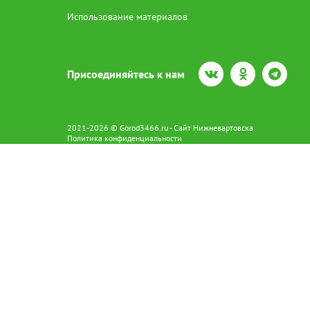
Использование материалов
Присоединяйтесь к нам
2021-2026 © Gorod3466.ru - Сайт Нижневартовска
Политика конфиденциальности
Сетевое издание Gorod3466.ru (16+).
Свидетельство о регистрации Эл № ФС77-66798 от 15.08.2016 вы
628602 г. Нижневартовск ул.Пикмана 31. +7(3466)41-73-73
Главный редактор: Аврашова Е.С.
Адрес электронной почты редакции:
news@gorod3466.ru
По вопросам размещения рекламы:
1@gorod3466.ru
Сайт Gorod3466.ru использует файлы cookie и метрические програ
Допускается цитирование материалов без получения предваритель