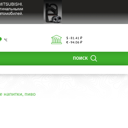
$ - 81.41 ₽
°С
€ - 94.06 ₽
ПОИСК
е напитки, пиво