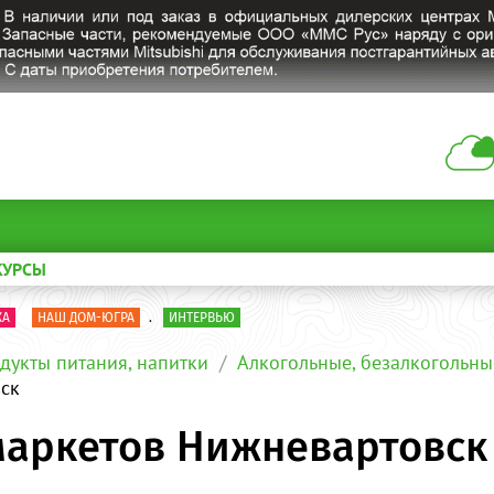
КУРСЫ
КА
НАШ ДОМ-ЮГРА
.
ИНТЕРВЬЮ
дукты питания, напитки
Алкогольные, безалкогольны
вск
омаркетов Нижневартовск