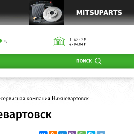
$ - 82.17 ₽
°С
€ - 94.84 ₽
ПОИСК
о-сервисная компания Нижневартовск
евартовск