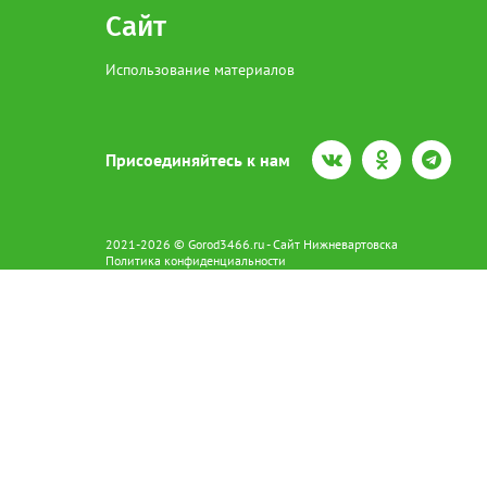
Сайт
Использование материалов
Присоединяйтесь к нам
2021-2026 © Gorod3466.ru - Сайт Нижневартовска
Политика конфиденциальности
Сетевое издание Gorod3466.ru (16+).
Свидетельство о регистрации Эл № ФС77-66798 от 15.08.2016 вы
628602 г. Нижневартовск ул.Пикмана 31. +7(3466)41-73-73
Главный редактор: Аврашова Е.С.
Адрес электронной почты редакции:
news@gorod3466.ru
По вопросам размещения рекламы:
1@gorod3466.ru
Сайт Gorod3466.ru использует файлы cookie и метрические програ
Допускается цитирование материалов без получения предваритель