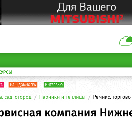
КУРСЫ
КА
НАШ ДОМ-ЮГРА
.
ИНТЕРВЬЮ
а, сад, огород
Парники и теплицы
Ремикс, торгов
ервисная компания Нижн