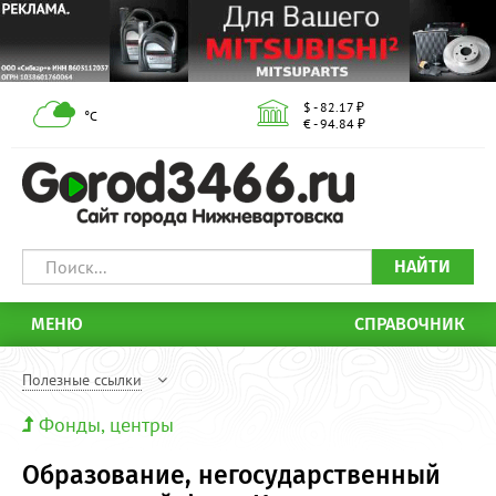
$ - 82.17 ₽
°С
€ - 94.84 ₽
НАЙТИ
МЕНЮ
СПРАВОЧНИК
Полезные ссылки
Фонды, центры
Образование, негосударственный