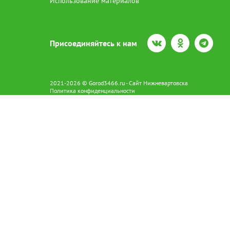
Использование материалов
Присоединяйтесь к нам
2021-2026 © Gorod3466.ru - Сайт Нижневартовска
Политика конфиденциальности
Сетевое издание Gorod3466.ru (16+).
Свидетельство о регистрации Эл № ФС77-66798 от 15.08.2016 вы
628602 г. Нижневартовск ул.Пикмана 31. +7(3466)41-73-73
Главный редактор: Аврашова Е.С.
Адрес электронной почты редакции:
news@gorod3466.ru
По вопросам размещения рекламы:
1@gorod3466.ru
Сайт Gorod3466.ru использует файлы cookie и метрические програ
Допускается цитирование материалов без получения предваритель
Продолжая использовать сайт gor