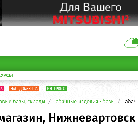
КУРСЫ
КА
НАШ ДОМ-ЮГРА
.
ИНТЕРВЬЮ
овые базы, склады
Табачные изделия - базы
Табач
магазин, Нижневартовск