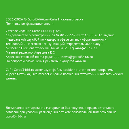
2021-2026 © Gorod3466.ru - Сайт Нижневартовска
Политика конфиденциальности
Сетевое издание Gorod3466.ru (16+).
Свидетельство о регистрации Эл № ФС77-66798 от 15.08.2016 выдано
Федеральной службой по надзору в сфере связи, информационных
технологий и массовых коммуникаций. Учредитель ООО "Салун"
628602 г. Нижневартовск ул.Пикмана 31. +7(3466)41-73-73
Главный редактор: Аврашова Е.С.
Адрес электронной почты редакции:
news@gorod3466.ru
По вопросам размещения рекламы:
1@gorod3466.ru
Сайт Gorod3466.ru использует файлы cookie и метрические программы
Яндекс.Метрика, LiveInternet с целью получения статистики и аналитических
данных.
Допускается цитирование материалов без получения предварительного
согласия при условии размещения в тексте обязательной гиперссылки на
gorod3466.ru