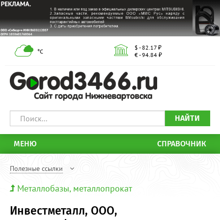
$ - 82.17 ₽
°С
€ - 94.84 ₽
НАЙТИ
МЕНЮ
СПРАВОЧНИК
Полезные ссылки
Металлобазы, металлопрокат
Инвестметалл, ООО,