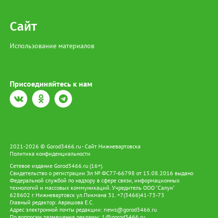
Сайт
Использование материалов
Присоединяйтесь к нам
2021-2026 © Gorod3466.ru - Сайт Нижневартовска
Политика конфиденциальности
Сетевое издание Gorod3466.ru (16+).
Свидетельство о регистрации Эл № ФС77-66798 от 15.08.2016 выдано
Федеральной службой по надзору в сфере связи, информационных
технологий и массовых коммуникаций. Учредитель ООО "Салун"
628602 г. Нижневартовск ул.Пикмана 31. +7(3466)41-73-73
Главный редактор: Аврашова Е.С.
Адрес электронной почты редакции:
news@gorod3466.ru
По вопросам размещения рекламы:
1@gorod3466.ru