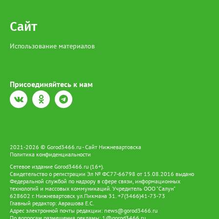
Сайт
Использование материалов
Присоединяйтесь к нам
2021-2026 © Gorod3466.ru - Сайт Нижневартовска
Политика конфиденциальности
Сетевое издание Gorod3466.ru (16+).
Свидетельство о регистрации Эл № ФС77-66798 от 15.08.2016 выдано
Федеральной службой по надзору в сфере связи, информационных
технологий и массовых коммуникаций. Учредитель ООО "Салун"
628602 г. Нижневартовск ул.Пикмана 31. +7(3466)41-73-73
Главный редактор: Аврашова Е.С.
Адрес электронной почты редакции:
news@gorod3466.ru
По вопросам размещения рекламы:
1@gorod3466.ru