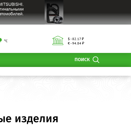
$ - 82.17 ₽
°С
€ - 94.84 ₽
ПОИСК
вые изделия