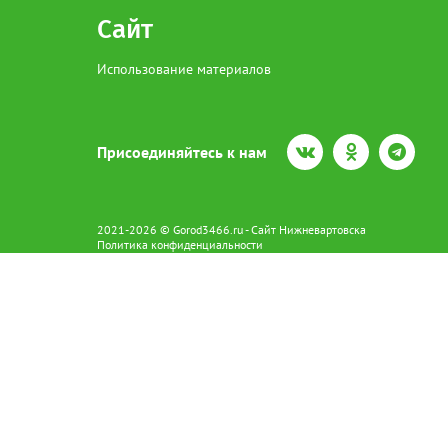
Сайт
Использование материалов
Присоединяйтесь к нам
2021-2026 © Gorod3466.ru - Сайт Нижневартовска
Политика конфиденциальности
Сетевое издание Gorod3466.ru (16+).
Свидетельство о регистрации Эл № ФС77-66798 от 15.08.2016 вы
628602 г. Нижневартовск ул.Пикмана 31. +7(3466)41-73-73
Главный редактор: Аврашова Е.С.
Адрес электронной почты редакции:
news@gorod3466.ru
По вопросам размещения рекламы:
1@gorod3466.ru
Сайт Gorod3466.ru использует файлы cookie и метрические програ
Допускается цитирование материалов без получения предваритель