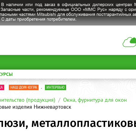
КУРСЫ
КА
НАШ ДОМ-ЮГРА
.
ИНТЕРВЬЮ
оительство (продукция)
Окна, фурнитура для окон
ковые изделия Нижневартовск
алюзи, металлопластико