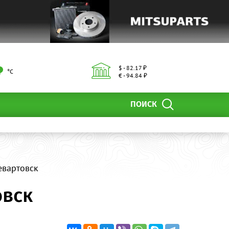
$ - 82.17 ₽
°С
€ - 94.84 ₽
ПОИСК
невартовск
овск