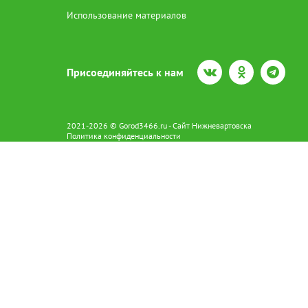
Использование материалов
Присоединяйтесь к нам
2021-2026 © Gorod3466.ru - Сайт Нижневартовска
Политика конфиденциальности
Сетевое издание Gorod3466.ru (16+).
Свидетельство о регистрации Эл № ФС77-66798 от 15.08.2016 вы
628602 г. Нижневартовск ул.Пикмана 31. +7(3466)41-73-73
Главный редактор: Аврашова Е.С.
Адрес электронной почты редакции:
news@gorod3466.ru
По вопросам размещения рекламы:
1@gorod3466.ru
Сайт Gorod3466.ru использует файлы cookie и метрические програ
Допускается цитирование материалов без получения предваритель