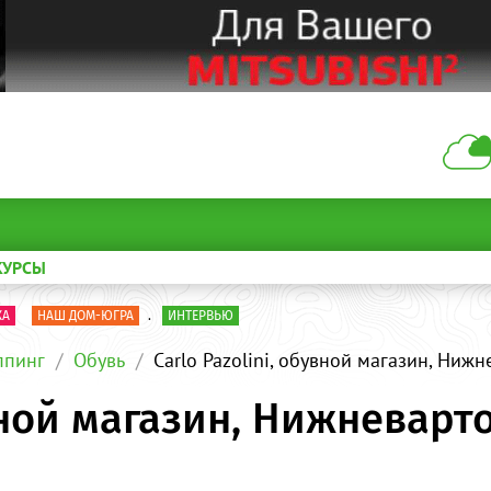
КУРСЫ
КА
НАШ ДОМ-ЮГРА
.
ИНТЕРВЬЮ
пинг
Обувь
Carlo Pazolini, обувной магазин, Ниж
увной магазин, Нижневарт