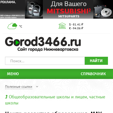
$ - 81.41 ₽
°С
€ - 94.06 ₽
НАЙТИ
МЕНЮ
СПРАВОЧНИК
Полезные ссылки
Общеобразовательные школы и лицеи, частные
школы