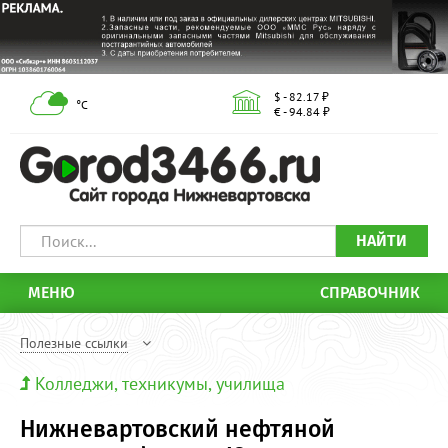
$ - 82.17 ₽
°С
€ - 94.84 ₽
НАЙТИ
МЕНЮ
СПРАВОЧНИК
Полезные ссылки
Колледжи, техникумы, училища
Нижневартовский нефтяной