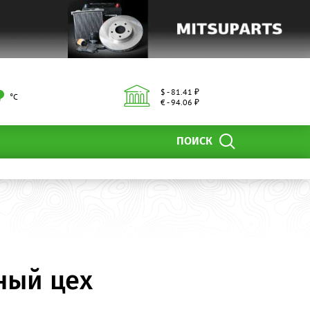
$ - 81.41 ₽
°С
€ - 94.06 ₽
ПОИСК
ный цех