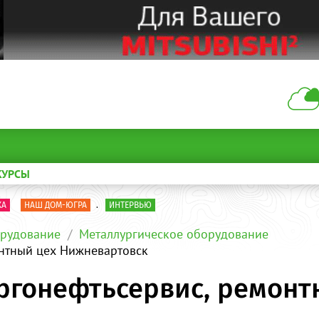
КУРСЫ
КА
НАШ ДОМ-ЮГРА
.
ИНТЕРВЬЮ
рудование
Металлургическое оборудование
нтный цех Нижневартовск
ргонефтьсервис, ремонт