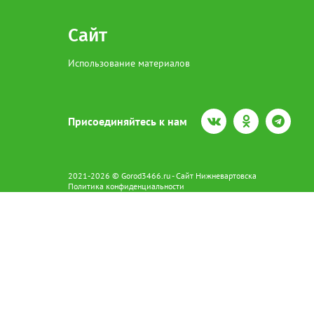
Сайт
Использование материалов
Присоединяйтесь к нам
2021-2026 © Gorod3466.ru - Сайт Нижневартовска
Политика конфиденциальности
Сетевое издание Gorod3466.ru (16+).
Свидетельство о регистрации Эл № ФС77-66798 от 15.08.2016 вы
628602 г. Нижневартовск ул.Пикмана 31. +7(3466)41-73-73
Главный редактор: Аврашова Е.С.
Адрес электронной почты редакции:
news@gorod3466.ru
По вопросам размещения рекламы:
1@gorod3466.ru
Сайт Gorod3466.ru использует файлы cookie и метрические програ