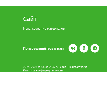
Сайт
Использование материалов
Присоединяйтесь к нам
2021-2026 © Gorod3466.ru - Сайт Нижневартовска
Политика конфиденциальности
Сетевое издание Gorod3466.ru (16+).
Свидетельство о регистрации Эл № ФС77-66798 от 15.08.2016 вы
628602 г. Нижневартовск ул.Пикмана 31. +7(3466)41-73-73
Главный редактор: Аврашова Е.С.
Адрес электронной почты редакции:
news@gorod3466.ru
По вопросам размещения рекламы:
1@gorod3466.ru
Сайт Gorod3466.ru использует файлы cookie и метрические програ