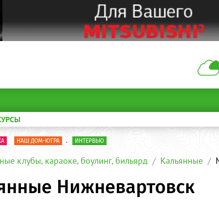
КУРСЫ
КА
НАШ ДОМ-ЮГРА
.
ИНТЕРВЬЮ
ные клубы, караоке, боулинг, бильярд
Кальянные
ьянные Нижневартовск