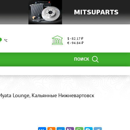
$ - 82.17 ₽
°С
€ - 94.84 ₽
ПОИСК
Myata Lounge, Кальянные Нижневартовск