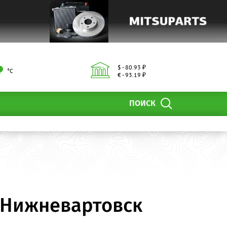
$ - 80.93 ₽
°С
€ - 93.19 ₽
ПОИСК
 Нижневартовск