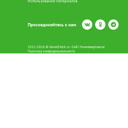
Использование материалов
Присоединяйтесь к нам
2021-2026 © Gorod3466.ru - Сайт Нижневартовска
Политика конфиденциальности
Сетевое издание Gorod3466.ru (16+).
Свидетельство о регистрации Эл № ФС77-66798 от 15.08.2016 вы
628602 г. Нижневартовск ул.Пикмана 31. +7(3466)41-73-73
Главный редактор: Аврашова Е.С.
Адрес электронной почты редакции:
news@gorod3466.ru
По вопросам размещения рекламы:
1@gorod3466.ru
Сайт Gorod3466.ru использует файлы cookie и метрические програ
Допускается цитирование материалов без получения предваритель
Продолжая использовать сайт gor