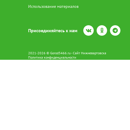
Использование материалов
Присоединяйтесь к нам
2021-2026 © Gorod3466.ru - Сайт Нижневартовска
Политика конфиденциальности
Сетевое издание Gorod3466.ru (16+).
Свидетельство о регистрации Эл № ФС77-66798 от 15.08.2016 вы
628602 г. Нижневартовск ул.Пикмана 31. +7(3466)41-73-73
Главный редактор: Аврашова Е.С.
Адрес электронной почты редакции:
news@gorod3466.ru
По вопросам размещения рекламы:
1@gorod3466.ru
Сайт Gorod3466.ru использует файлы cookie и метрические програ
Допускается цитирование материалов без получения предваритель