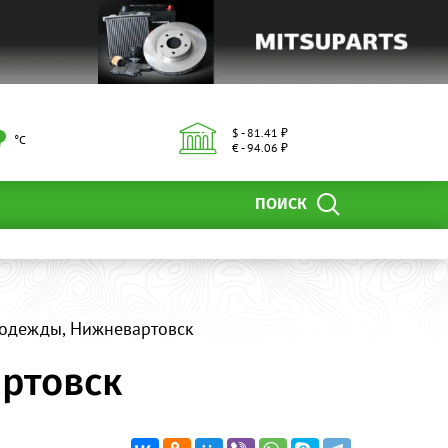
$ - 81.41 ₽
°С
€ - 94.06 ₽
ПОИСК
 одежды, Нижневартовск
ртовск