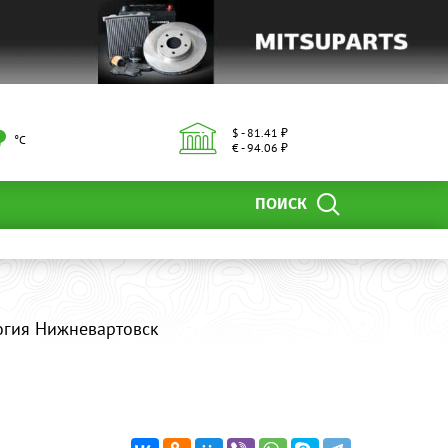
$ - 81.41 ₽
°С
€ - 94.06 ₽
ПОИСК
огия Нижневартовск