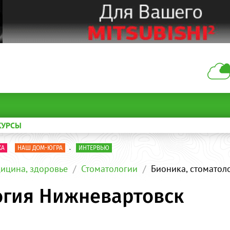
КУРСЫ
КА
НАШ ДОМ-ЮГРА
.
ИНТЕРВЬЮ
ицина, здоровье
Стоматологии
Бионика, стоматол
огия Нижневартовск