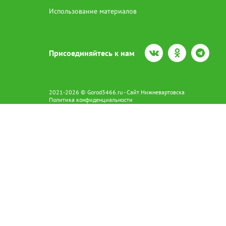
Использование материалов
Присоединяйтесь к нам
2021-2026 © Gorod3466.ru - Сайт Нижневартовска
Политика конфиденциальности
Сетевое издание Gorod3466.ru (16+).
Свидетельство о регистрации Эл № ФС77-66798 от 15.08.2016 вы
628602 г. Нижневартовск ул.Пикмана 31. +7(3466)41-73-73
Главный редактор: Аврашова Е.С.
Адрес электронной почты редакции:
news@gorod3466.ru
По вопросам размещения рекламы:
1@gorod3466.ru
Сайт Gorod3466.ru использует файлы cookie и метрические програ
Допускается цитирование материалов без получения предваритель