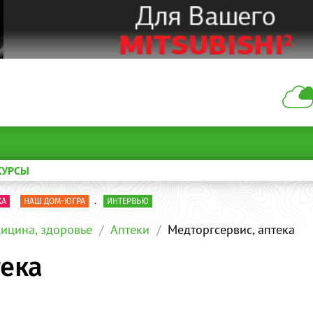
КУРСЫ
КА
НАШ ДОМ-ЮГРА
.
ИНТЕРВЬЮ
ицина, здоровье
Аптеки
Медторгсервис, аптека
тека