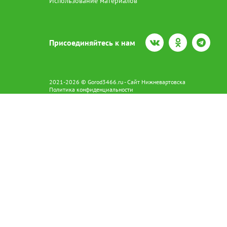
Использование материалов
Присоединяйтесь к нам
2021-2026 © Gorod3466.ru - Сайт Нижневартовска
Политика конфиденциальности
Сетевое издание Gorod3466.ru (16+).
Свидетельство о регистрации Эл № ФС77-66798 от 15.08.2016 вы
628602 г. Нижневартовск ул.Пикмана 31. +7(3466)41-73-73
Главный редактор: Аврашова Е.С.
Адрес электронной почты редакции:
news@gorod3466.ru
По вопросам размещения рекламы:
1@gorod3466.ru
Сайт Gorod3466.ru использует файлы cookie и метрические програ
Допускается цитирование материалов без получения предваритель
Продолжая использовать сайт gor