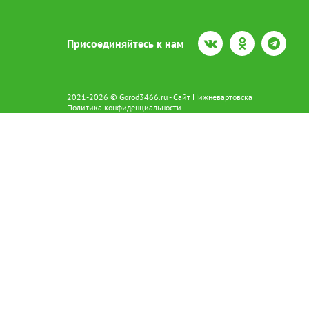
Присоединяйтесь к нам
2021-2026 © Gorod3466.ru - Сайт Нижневартовска
Политика конфиденциальности
Сетевое издание Gorod3466.ru (16+).
Свидетельство о регистрации Эл № ФС77-66798 от 15.08.2016 вы
628602 г. Нижневартовск ул.Пикмана 31. +7(3466)41-73-73
Главный редактор: Аврашова Е.С.
Адрес электронной почты редакции:
news@gorod3466.ru
По вопросам размещения рекламы:
1@gorod3466.ru
Сайт Gorod3466.ru использует файлы cookie и метрические програ
Допускается цитирование материалов без получения предваритель
Продолжая использовать сайт gor
cookie