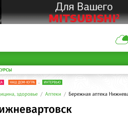
КУРСЫ
КА
НАШ ДОМ-ЮГРА
.
ИНТЕРВЬЮ
ицина, здоровье
Аптеки
Бережная аптека Нижнев
Нижневартовск