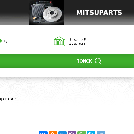
$ - 82.17 ₽
°С
€ - 94.84 ₽
ПОИСК
артовск