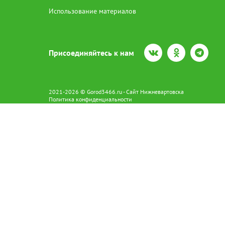
Использование материалов
Присоединяйтесь к нам
2021-2026 © Gorod3466.ru - Сайт Нижневартовска
Политика конфиденциальности
Сетевое издание Gorod3466.ru (16+).
Свидетельство о регистрации Эл № ФС77-66798 от 15.08.2016 вы
628602 г. Нижневартовск ул.Пикмана 31. +7(3466)41-73-73
Главный редактор: Аврашова Е.С.
Адрес электронной почты редакции:
news@gorod3466.ru
По вопросам размещения рекламы:
1@gorod3466.ru
Сайт Gorod3466.ru использует файлы cookie и метрические програ
Допускается цитирование материалов без получения предваритель