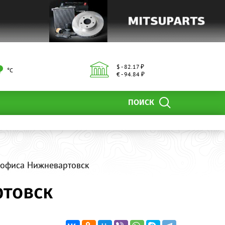
$ - 82.17 ₽
°С
€ - 94.84 ₽
ПОИСК
 офиса Нижневартовск
товск