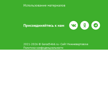
Использование материалов
Присоединяйтесь к нам
2021-2026 © Gorod3466.ru - Сайт Нижневартовска
Политика конфиденциальности
Сетевое издание Gorod3466.ru (16+).
Свидетельство о регистрации Эл № ФС77-66798 от 15.08.2016 вы
628602 г. Нижневартовск ул.Пикмана 31. +7(3466)41-73-73
Главный редактор: Аврашова Е.С.
Адрес электронной почты редакции:
news@gorod3466.ru
По вопросам размещения рекламы:
1@gorod3466.ru
Сайт Gorod3466.ru использует файлы cookie и метрические програ
Допускается цитирование материалов без получения предваритель