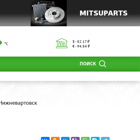
$ - 82.17 ₽
°С
€ - 94.84 ₽
ПОИСК
 Нижневартовск