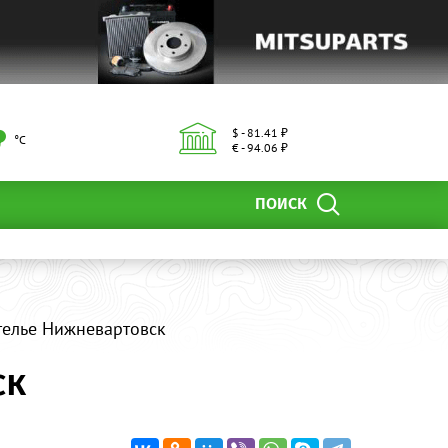
$ - 81.41 ₽
°С
€ - 94.06 ₽
ПОИСК
ателье Нижневартовск
ск