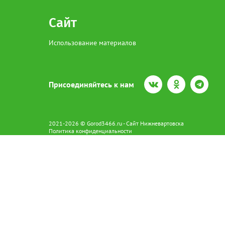
Сайт
Использование материалов
Присоединяйтесь к нам
2021-2026 © Gorod3466.ru - Сайт Нижневартовска
Политика конфиденциальности
Сетевое издание Gorod3466.ru (16+).
Свидетельство о регистрации Эл № ФС77-66798 от 15.08.2016 вы
628602 г. Нижневартовск ул.Пикмана 31. +7(3466)41-73-73
Главный редактор: Аврашова Е.С.
Адрес электронной почты редакции:
news@gorod3466.ru
По вопросам размещения рекламы:
1@gorod3466.ru
Сайт Gorod3466.ru использует файлы cookie и метрические програ
Допускается цитирование материалов без получения предваритель