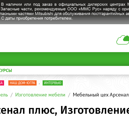
КУРСЫ
КА
НАШ ДОМ-ЮГРА
.
ИНТЕРВЬЮ
ель
Изготовление мебели
Мебельный цех Арсенал
енал плюс, Изготовлени