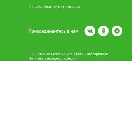
Использование материалов
Присоединяйтесь к нам
2021-2026 © Gorod3466.ru - Сайт Нижневартовска
Политика конфиденциальности
Сетевое издание Gorod3466.ru (16+).
Свидетельство о регистрации Эл № ФС77-66798 от 15.08.2016 вы
628602 г. Нижневартовск ул.Пикмана 31. +7(3466)41-73-73
Главный редактор: Аврашова Е.С.
Адрес электронной почты редакции:
news@gorod3466.ru
По вопросам размещения рекламы:
1@gorod3466.ru
Сайт Gorod3466.ru использует файлы cookie и метрические програ
Допускается цитирование материалов без получения предваритель