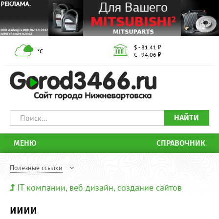
$ - 81.41 ₽
°С
€ - 94.06 ₽
НАЙТИ
МЕНЮ
СПРАВОЧНИК
Полезные ссылки
IT компании, веб-дизайн, создание сайтов
ииии