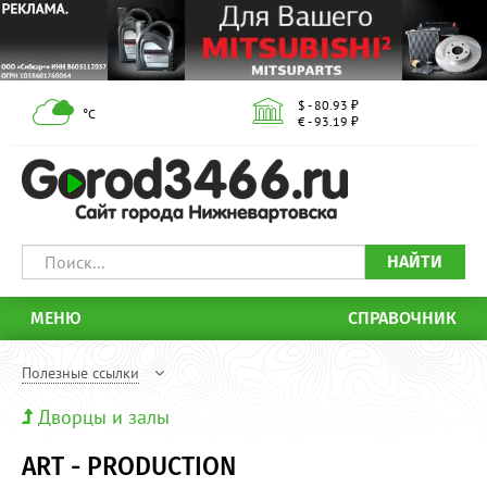
$ - 80.93 ₽
°С
€ - 93.19 ₽
НАЙТИ
МЕНЮ
СПРАВОЧНИК
Полезные ссылки
Дворцы и залы
ART - PRODUCTION