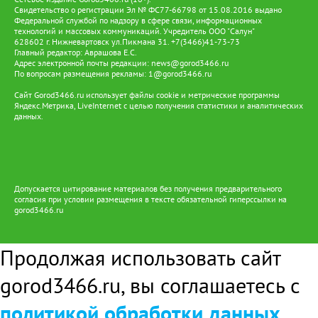
Свидетельство о регистрации Эл № ФС77-66798 от 15.08.2016 выдано
Федеральной службой по надзору в сфере связи, информационных
технологий и массовых коммуникаций. Учредитель ООО "Салун"
628602 г. Нижневартовск ул.Пикмана 31. +7(3466)41-73-73
Главный редактор: Аврашова Е.С.
Адрес электронной почты редакции:
news@gorod3466.ru
По вопросам размещения рекламы:
1@gorod3466.ru
Сайт Gorod3466.ru использует файлы cookie и метрические программы
Яндекс.Метрика, LiveInternet с целью получения статистики и аналитических
данных.
Допускается цитирование материалов без получения предварительного
согласия при условии размещения в тексте обязательной гиперссылки на
gorod3466.ru
Продолжая использовать сайт
gorod3466.ru, вы соглашаетесь с
политикой обработки данных